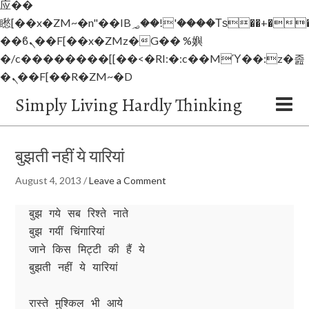
应��
矁[��x�ZM~�n"��IB؃��!'����Тѕ��+��(m��IK�ʭ�/|
��ϐܢ��F[��x�ZMz�G�� %嬩
�/c��������[[��<�RI:�:c��MΎ��:z�졾
�ܢ��F[��R�ZM~�D
Simply Living Hardly Thinking
बुझती नहीं ये यारियां
August 4, 2013
/
Leave a Comment
बुझ गये सब रिश्ते नाते
बुझ गयीं चिंगारियां
जाने किस मिट्टी की हैं ये
बुझती नहीं ये यारियां
रास्ते मुश्किल भी आये