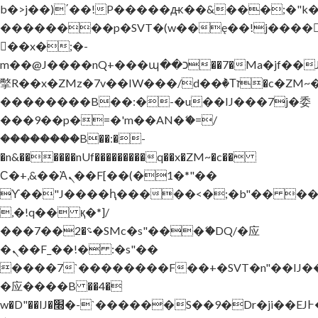
b�>j��)΄��!P�����ԫ��&���;�"k��B
��������p�SVT�(w��ę��!j����
��x�;�-
m��@J����nQ+���պ��כ��7�Ma�jf��J��ͱ4j���Ѳ�
撆R��x�ZMz�7v��IW���/d��ٞ�Тז�c�ZM~�ji�� ߒ��sQz�����Ԡ��DW��3�De�n"��M�+/
��������B��:�-�u��IJ���7j�委
���9��p�=�'m��AN�ޭ�=/
��������B��:�-
�n&������nUf���������q��x�ZM~�
c��
Ϲ�+,&��Ὰܢ��F[��(�1�*"��
ϒ��"J����ԧ�����<�;�b"�� ���"j���
,�!q�� қ�*]/
���؝�2��7�SMc�s"���ޭ�DQ/�应
�ܢ��F_��!� :�s"��
����7`��������F��+�SVT�n"��IJ�
�应����B ��4�
w�D"��IJ�׭�-`������S��9�Dr�ji��EJ߅��gJ�